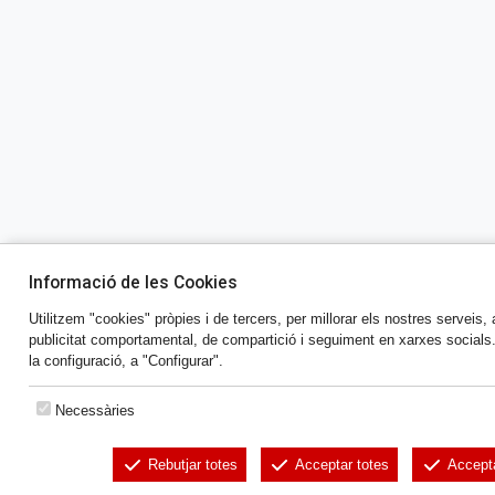
Informació de les Cookies
Utilitzem "cookies" pròpies i de tercers, per millorar els nostres serveis, 
publicitat comportamental, de compartició i seguiment en xarxes socials
la configuració, a "Configurar".
Necessàries
Rebutjar totes
Acceptar totes
Accept